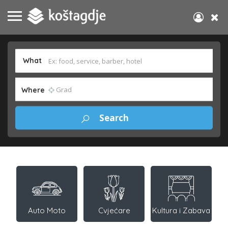
What
Where
Auto Moto
Cvjećare
Kultura i Zabava