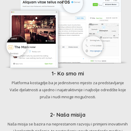
1- Ko smo mi
Platforma kostagdje.ba je jedinstveno mjesto za predstavljanje
Vaše djelatnosti a ujedno i najatraktivnije i najbolje odredište koje
pruža i nudi mnoge mogućnosti.
2- Naša misija
Naša misija se bazira na neprestanom razvoju i primjeni inovativnih
i konkretnih rješenja, te postavljanju novih standarda medija i