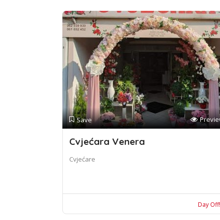
Previ
Save
Cvjećara Venera
Cvjećare
Day Off