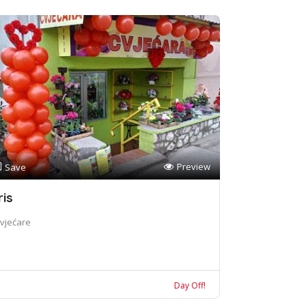
Preview
Save
ris
vjećare
Day Off!