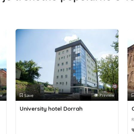
ew
Preview
Save
University hotel Dorrah
R