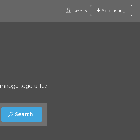
Add Listing
Sign In
 mnogo toga u Tuzli.