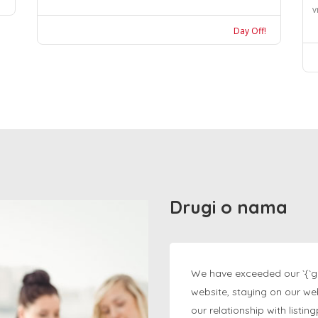
v
Day Off!
Drugi o nama
We have exceeded our `{`g
website, staying on our we
our relationship with listi