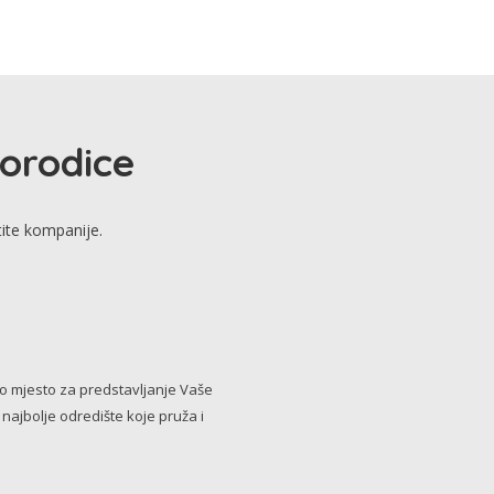
porodice
tite kompanije.
no mjesto za predstavljanje Vaše
i najbolje odredište koje pruža i