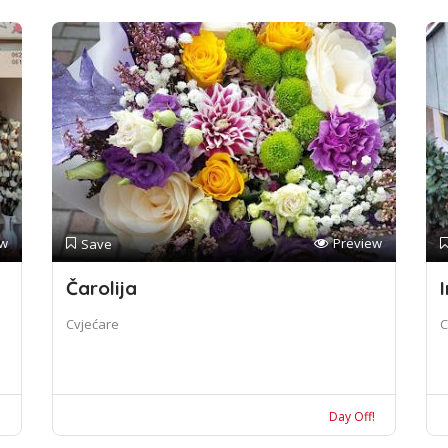
ew
Preview
Save
Čarolija
I
Cvjećare
C
!
Day Off!