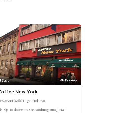
Preview
Save
Coffee New York
estorani, kafići i ugostiteljstvo
Mjesto dobre muzike, udobnog ambijenta i