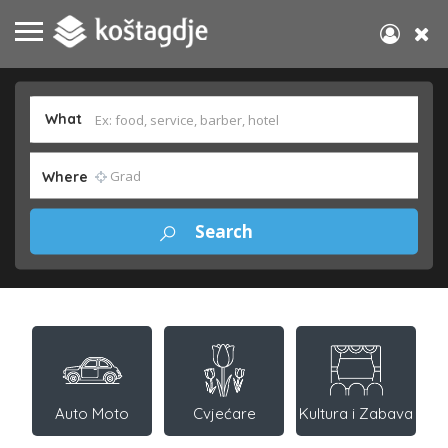
What
Where
Auto Moto
Cvjećare
Kultura i Zabava