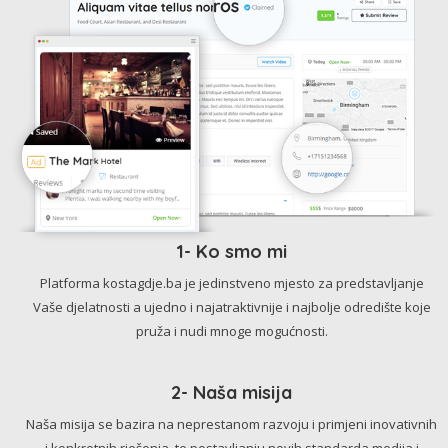
1- Ko smo mi
Platforma kostagdje.ba je jedinstveno mjesto za predstavljanje
Vaše djelatnosti a ujedno i najatraktivnije i najbolje odredište koje
pruža i nudi mnoge mogućnosti.
2- Naša misija
Naša misija se bazira na neprestanom razvoju i primjeni inovativnih
i konkretnih rješenja, te postavljanju novih standarda medija i