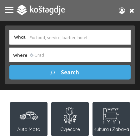
What
Where
Auto Moto
Cvjećare
Kultura i Zabava