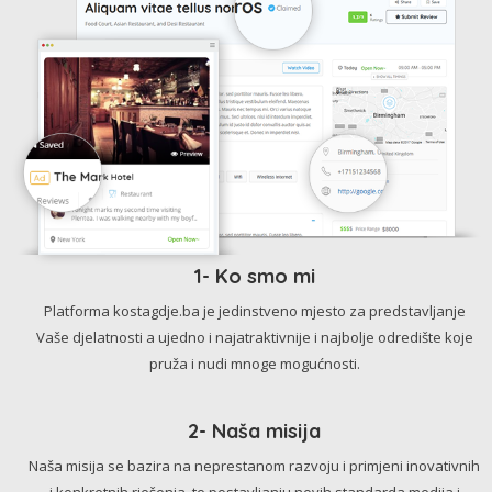
1- Ko smo mi
Platforma kostagdje.ba je jedinstveno mjesto za predstavljanje
Vaše djelatnosti a ujedno i najatraktivnije i najbolje odredište koje
pruža i nudi mnoge mogućnosti.
2- Naša misija
Naša misija se bazira na neprestanom razvoju i primjeni inovativnih
i konkretnih rješenja, te postavljanju novih standarda medija i